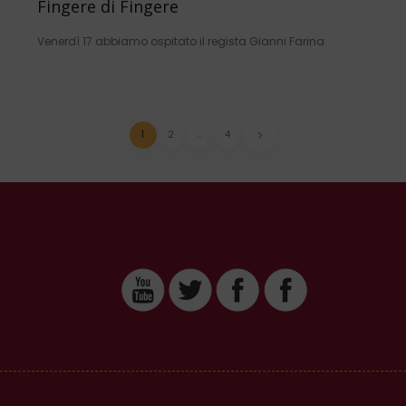
Fingere di Fingere
Venerdì 17 abbiamo ospitato il regista Gianni Farina
1
2
…
4