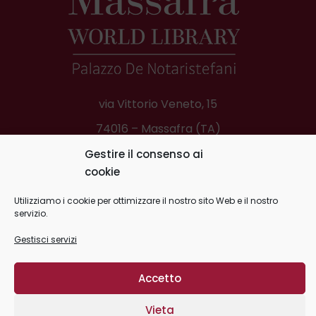
via Vittorio Veneto, 15
74016 – Massafra (TA)
Scrivi a MWL
Gestire il consenso ai
cookie
Telefono:
0994508452
Utilizziamo i cookie per ottimizzare il nostro sito Web e il nostro
Scrivi a Lions Ditigal Book
servizio.
Gestisci servizi
Accetto
Massafra World Library -
Privacy Policy
|
Cookie Policy
| C.F.
Vieta