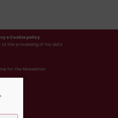
icy e Cookie policy
*
t to the processing of my data
me for the Newsletter
o.