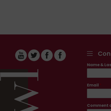
Con
Name & La
Email
*
Comment o