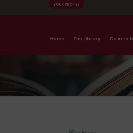
Home
The Library
Go in to