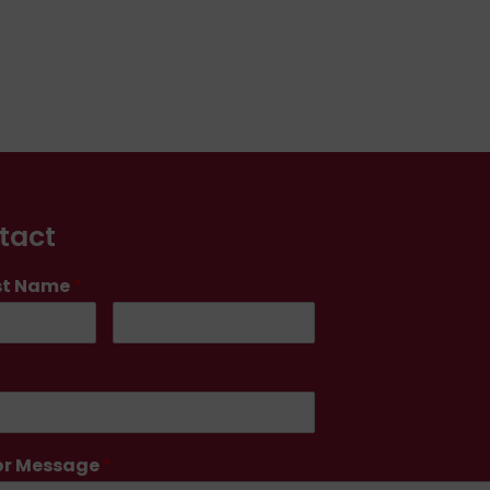
tact
st Name
*
r Message
*