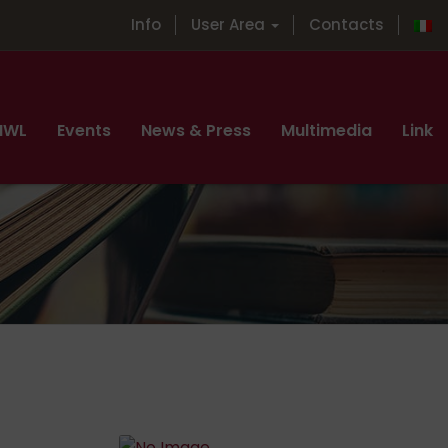
Info
User Area
Contacts
 MWL
Events
News & Press
Multimedia
Link