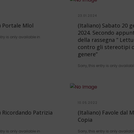
23.01.2024
) Portale Mlol
(Italiano) Sabato 20 
2024. Secondo appu
ntry is only available in
della rassegna ” Lettu
contro gli stereotipi d
genere”
Sorry, this entry is only availabl
10.05.2022
o) Ricordando Patrizia
(Italiano) Favole dal
Copia
ntry is only available in
Sorry, this entry is only availabl