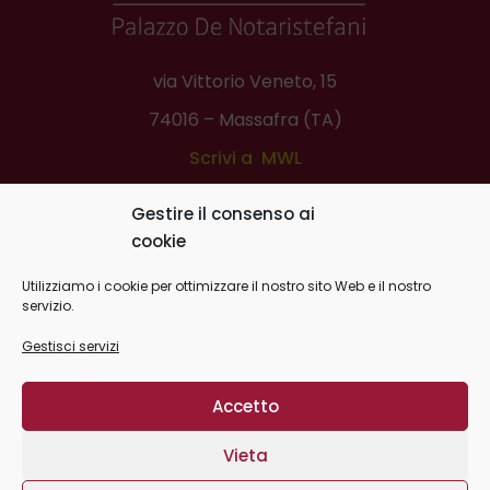
via Vittorio Veneto, 15
74016 – Massafra (TA)
Scrivi a MWL
Telefono:
0994508452
Gestire il consenso ai
Scrivi a Lions Ditigal Book
cookie
Utilizziamo i cookie per ottimizzare il nostro sito Web e il nostro
servizio.
Gestisci servizi
Massafra World Library -
Privacy Policy
|
Cookie Policy
| C.F.
Accetto
03159190739
Vieta
website
Plurale
Com
/
Record Data