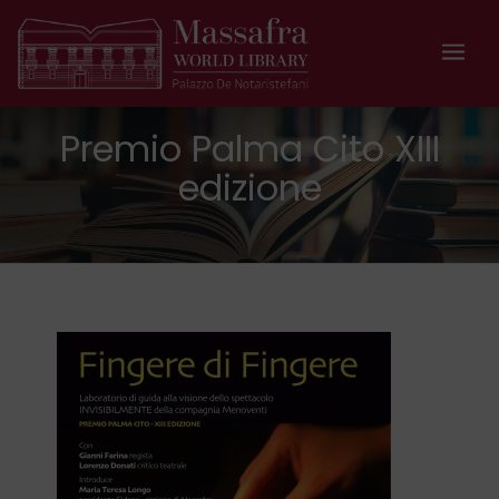
Premio Palma Cito XIII
edizione