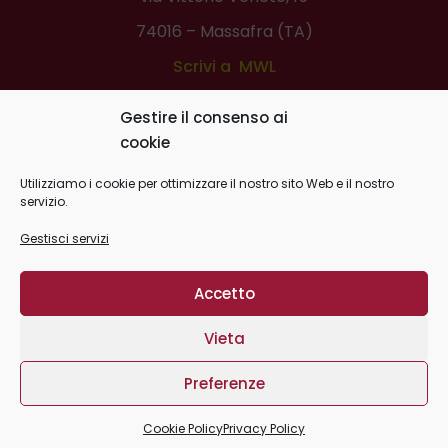
74016 – Massafra (TA)
Scrivi a MWL
Telefono:
0994508452
Gestire il consenso ai
Scrivi a Lions Ditigal Book
cookie
Utilizziamo i cookie per ottimizzare il nostro sito Web e il nostro
servizio.
Gestisci servizi
Massafra World Library -
Privacy Policy
|
Cookie Policy
| C.F.
Accetto
03159190739
Vieta
website
Plurale
Com
/
Record Data
Home
La Biblioteca
News & Press
Eventi
Preferenze
Multimedia
Info utili
Contatti
Cookie Policy
Privacy Policy