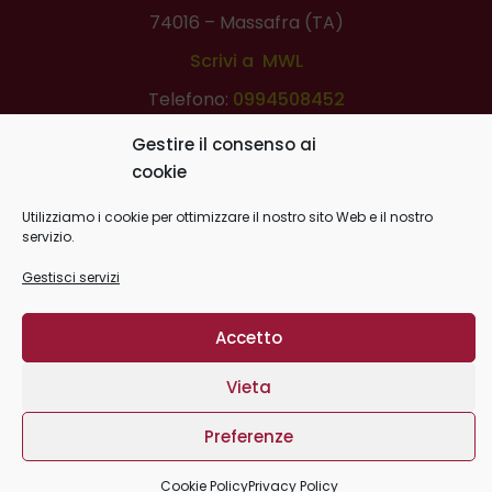
74016 – Massafra (TA)
Scrivi a MWL
Telefono:
0994508452
Scrivi a Lions Ditigal Book
Gestire il consenso ai
cookie
Utilizziamo i cookie per ottimizzare il nostro sito Web e il nostro
servizio.
Gestisci servizi
Massafra World Library -
Privacy Policy
|
Cookie Policy
| C.F.
Accetto
03159190739
website
Plurale
Com
/
Record Data
Vieta
Home
La Biblioteca
News & Press
Eventi
Preferenze
Multimedia
Info utili
Contatti
Cookie Policy
Privacy Policy