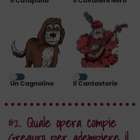
Il Catapano
Il Cavaliere Nero
Un Cagnolino
Il Cantastorie
#2.
Quale opera compie
Greguro per adempiere il